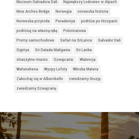
Muzeum Salvadora Dali
Największy Lodowiec w Alpach
Nine Arches Bridge
Norwegia
norweska historia
Norweska przyroda
Peradeniya
podróże po Hiszpanii
podróżuj na własną rękę
Polonnaruwa
Promy samochodowe
Safari na SriLance
Salvador Dali
Sigiriya
Sri Dalada Maligawa
Sri Lanka
straożytne miasto
Szwajcaria:
Walencja
Weherahena
Wyspy Lofoty
Włoska Matera
Zakochaj się w Alberobello
zwiedzamy Gruzję
zwiedzamy Szwajcarię