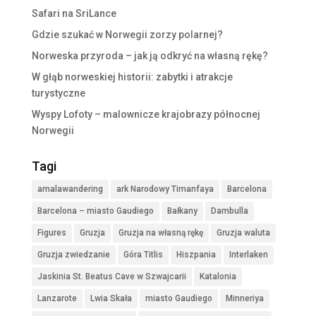
Safari na SriLance
Gdzie szukać w Norwegii zorzy polarnej?
Norweska przyroda – jak ją odkryć na własną rękę?
W głąb norweskiej historii: zabytki i atrakcje
turystyczne
Wyspy Lofoty – malownicze krajobrazy północnej
Norwegii
Tagi
amalawandering
ark Narodowy Timanfaya
Barcelona
Barcelona – miasto Gaudiego
Bałkany
Dambulla
Figures
Gruzja
Gruzja na własną rękę
Gruzja waluta
Gruzja zwiedzanie
Góra Titlis
Hiszpania
Interlaken
Jaskinia St. Beatus Cave w Szwajcarii
Katalonia
Lanzarote
Lwia Skała
miasto Gaudiego
Minneriya