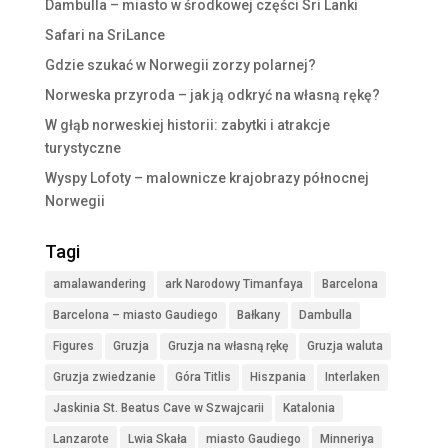
Dambulla – miasto w środkowej części Sri Lanki
Safari na SriLance
Gdzie szukać w Norwegii zorzy polarnej?
Norweska przyroda – jak ją odkryć na własną rękę?
W głąb norweskiej historii: zabytki i atrakcje
turystyczne
Wyspy Lofoty – malownicze krajobrazy północnej
Norwegii
Tagi
amalawandering
ark Narodowy Timanfaya
Barcelona
Barcelona – miasto Gaudiego
Bałkany
Dambulla
Figures
Gruzja
Gruzja na własną rękę
Gruzja waluta
Gruzja zwiedzanie
Góra Titlis
Hiszpania
Interlaken
Jaskinia St. Beatus Cave w Szwajcarii
Katalonia
Lanzarote
Lwia Skała
miasto Gaudiego
Minneriya