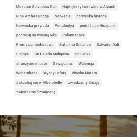
Muzeum Salvadora Dali
Największy Lodowiec w Alpach
Nine Arches Bridge
Norwegia
norweska historia
Norweska przyroda
Peradeniya
podróże po Hiszpanii
podróżuj na własną rękę
Polonnaruwa
Promy samochodowe
Safari na SriLance
Salvador Dali
Sigiriya
Sri Dalada Maligawa
Sri Lanka
straożytne miasto
Szwajcaria:
Walencja
Weherahena
Wyspy Lofoty
Włoska Matera
Zakochaj się w Alberobello
zwiedzamy Gruzję
zwiedzamy Szwajcarię