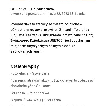
Sri Lanka – Polonnaruwa
utworzone przez
admin
|
cze 22, 2023
|
Sri Lanka
Polonnaruwa to starożytne miasto położone w
północno-środkowej prowincji Sri Lanki. To stolica
kraju w XI i XII wieku. Dziś miasto jest wpisane na Listę
Światowego Dziedzictwa UNESCO i jest popularnym
miejscem turystycznym znanym z dobrze
zachowanych ruin i...
Ostatnie wpisy
Fotorelacja – Szwajcaria
10 miejsc, atrakcji i aktywności, które warto zobaczyć i
doświadczyć na Sri Lance
Sri Lanka – Polonnaruwa
Sigiriya ( Lwia Skała ) – Sri Lanka