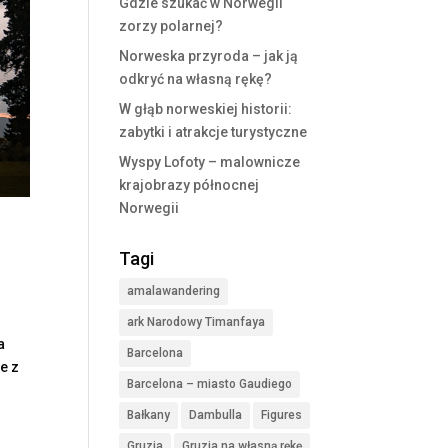
Gdzie szukać w Norwegii
zorzy polarnej?
Norweska przyroda – jak ją
odkryć na własną rękę?
W głąb norweskiej historii:
zabytki i atrakcje turystyczne
Wyspy Lofoty – malownicze
krajobrazy północnej
Norwegii
Tagi
amalawandering
ark Narodowy Timanfaya
a
Barcelona
e z
Barcelona – miasto Gaudiego
Bałkany
Dambulla
Figures
Gruzja
Gruzja na własną rękę