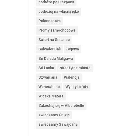
podróże po Hiszpanii
podróżuj na własną rękę
Polonnaruwa
Promy samochodowe
Safari na SriLance
Salvador Dali
Sigiriya
Sri Dalada Maligawa
Sri Lanka
straożytne miasto
Szwajcaria:
Walencja
Weherahena
Wyspy Lofoty
Włoska Matera
Zakochaj się w Alberobello
zwiedzamy Gruzję
zwiedzamy Szwajcarię