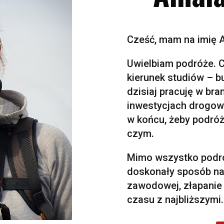
Cześć, mam na imię A
Uwielbiam podróże. 
kierunek studiów – 
dzisiaj pracuję w bra
inwestycjach drogowy
w końcu, żeby podró
czym.
Mimo wszystko podró
doskonały sposób na
zawodowej, złapanie
czasu z najbliższymi.