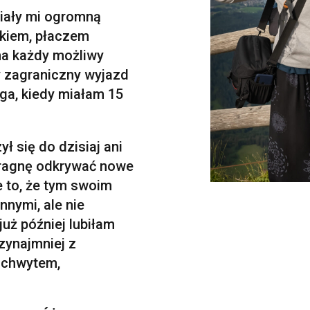
iały mi ogromną
ckiem, płaczem
a każdy możliwy
y zagraniczny wyjazd
rga, kiedy miałam 15
ł się do dzisiaj ani
pragnę odkrywać nowe
e to, że tym swoim
nnymi, ale nie
już później lubiłam
zynajmniej z
zachwytem,