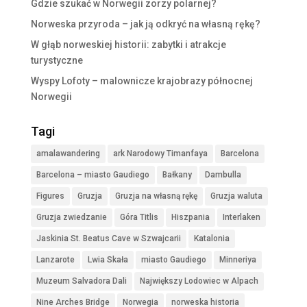
Gdzie szukać w Norwegii zorzy polarnej?
Norweska przyroda – jak ją odkryć na własną rękę?
W głąb norweskiej historii: zabytki i atrakcje
turystyczne
Wyspy Lofoty – malownicze krajobrazy północnej
Norwegii
Tagi
amalawandering
ark Narodowy Timanfaya
Barcelona
Barcelona – miasto Gaudiego
Bałkany
Dambulla
Figures
Gruzja
Gruzja na własną rękę
Gruzja waluta
Gruzja zwiedzanie
Góra Titlis
Hiszpania
Interlaken
Jaskinia St. Beatus Cave w Szwajcarii
Katalonia
Lanzarote
Lwia Skała
miasto Gaudiego
Minneriya
Muzeum Salvadora Dali
Największy Lodowiec w Alpach
Nine Arches Bridge
Norwegia
norweska historia