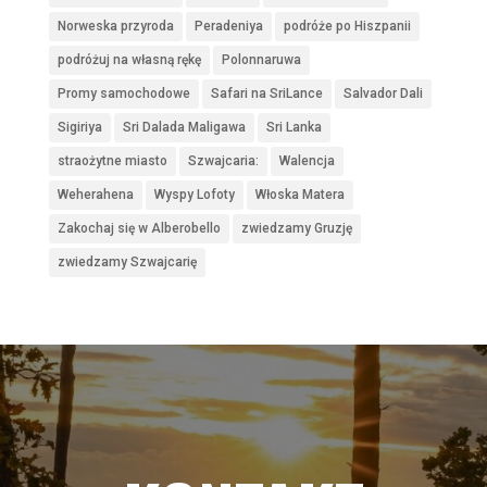
Norweska przyroda
Peradeniya
podróże po Hiszpanii
podróżuj na własną rękę
Polonnaruwa
Promy samochodowe
Safari na SriLance
Salvador Dali
Sigiriya
Sri Dalada Maligawa
Sri Lanka
straożytne miasto
Szwajcaria:
Walencja
Weherahena
Wyspy Lofoty
Włoska Matera
Zakochaj się w Alberobello
zwiedzamy Gruzję
zwiedzamy Szwajcarię