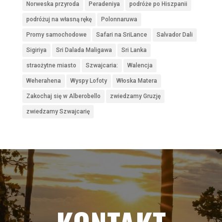
Norweska przyroda
Peradeniya
podróże po Hiszpanii
podróżuj na własną rękę
Polonnaruwa
Promy samochodowe
Safari na SriLance
Salvador Dali
Sigiriya
Sri Dalada Maligawa
Sri Lanka
straożytne miasto
Szwajcaria:
Walencja
Weherahena
Wyspy Lofoty
Włoska Matera
Zakochaj się w Alberobello
zwiedzamy Gruzję
zwiedzamy Szwajcarię