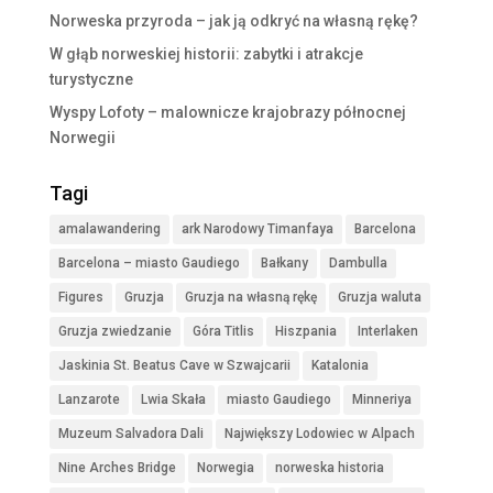
Norweska przyroda – jak ją odkryć na własną rękę?
W głąb norweskiej historii: zabytki i atrakcje
turystyczne
Wyspy Lofoty – malownicze krajobrazy północnej
Norwegii
Tagi
amalawandering
ark Narodowy Timanfaya
Barcelona
Barcelona – miasto Gaudiego
Bałkany
Dambulla
Figures
Gruzja
Gruzja na własną rękę
Gruzja waluta
Gruzja zwiedzanie
Góra Titlis
Hiszpania
Interlaken
Jaskinia St. Beatus Cave w Szwajcarii
Katalonia
Lanzarote
Lwia Skała
miasto Gaudiego
Minneriya
Muzeum Salvadora Dali
Największy Lodowiec w Alpach
Nine Arches Bridge
Norwegia
norweska historia