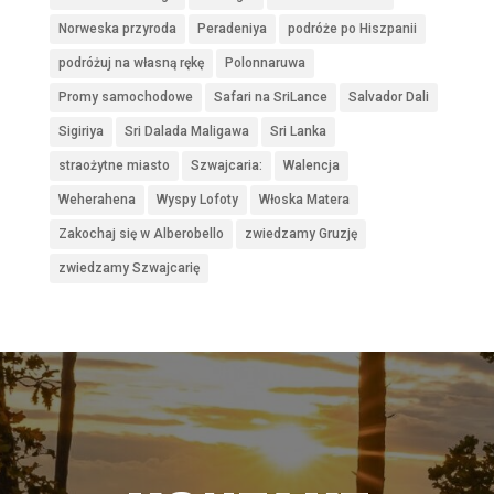
Norweska przyroda
Peradeniya
podróże po Hiszpanii
podróżuj na własną rękę
Polonnaruwa
Promy samochodowe
Safari na SriLance
Salvador Dali
Sigiriya
Sri Dalada Maligawa
Sri Lanka
straożytne miasto
Szwajcaria:
Walencja
Weherahena
Wyspy Lofoty
Włoska Matera
Zakochaj się w Alberobello
zwiedzamy Gruzję
zwiedzamy Szwajcarię