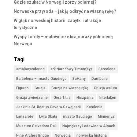
Gdzie szukać w Norwegii zorzy polarnej?
Norweska przyroda – jak ją odkryć na własną rękę?
W głąb norweskiej historii: zabytki i atrakcje
turystyczne
Wyspy Lofoty – malownicze krajobrazy północnej
Norwegii
Tagi
amalawandering
ark Narodowy Timanfaya
Barcelona
Barcelona – miasto Gaudiego
Bałkany
Dambulla
Figures
Gruzja
Gruzja na własną rękę
Gruzja waluta
Gruzja zwiedzanie
Góra Titlis
Hiszpania
Interlaken
Jaskinia St. Beatus Cave w Szwajcarii
Katalonia
Lanzarote
Lwia Skała
miasto Gaudiego
Minneriya
Muzeum Salvadora Dali
Największy Lodowiec w Alpach
Nine Arches Bridge
Norwegia
norweska historia