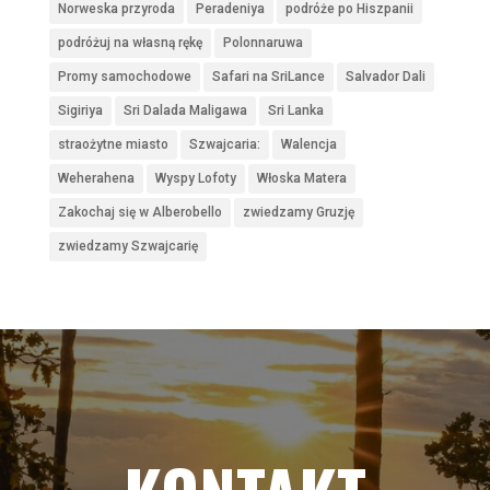
Norweska przyroda
Peradeniya
podróże po Hiszpanii
podróżuj na własną rękę
Polonnaruwa
Promy samochodowe
Safari na SriLance
Salvador Dali
Sigiriya
Sri Dalada Maligawa
Sri Lanka
straożytne miasto
Szwajcaria:
Walencja
Weherahena
Wyspy Lofoty
Włoska Matera
Zakochaj się w Alberobello
zwiedzamy Gruzję
zwiedzamy Szwajcarię