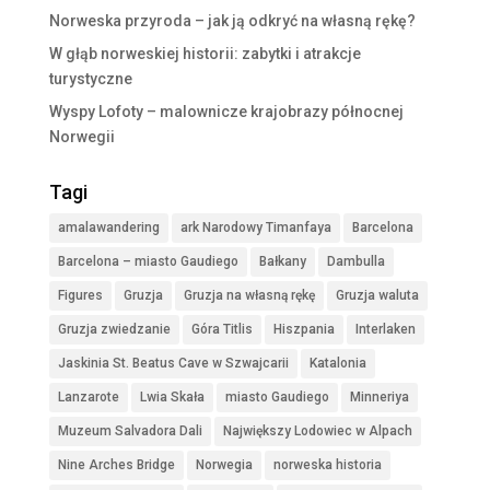
Norweska przyroda – jak ją odkryć na własną rękę?
W głąb norweskiej historii: zabytki i atrakcje
turystyczne
Wyspy Lofoty – malownicze krajobrazy północnej
Norwegii
Tagi
amalawandering
ark Narodowy Timanfaya
Barcelona
Barcelona – miasto Gaudiego
Bałkany
Dambulla
Figures
Gruzja
Gruzja na własną rękę
Gruzja waluta
Gruzja zwiedzanie
Góra Titlis
Hiszpania
Interlaken
Jaskinia St. Beatus Cave w Szwajcarii
Katalonia
Lanzarote
Lwia Skała
miasto Gaudiego
Minneriya
Muzeum Salvadora Dali
Największy Lodowiec w Alpach
Nine Arches Bridge
Norwegia
norweska historia