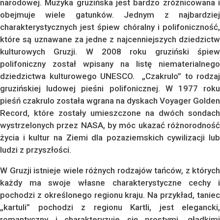
narodowej. Muzyka gruzińska jest bardzo zróżnicowana i
obejmuje wiele gatunków. Jednym z najbardziej
charakterystycznych jest śpiew chóralny i polifoniczność,
które są uznawane za jedne z najcenniejszych dziedzictw
kulturowych Gruzji. W 2008 roku gruziński śpiew
polifoniczny został wpisany na listę niematerialnego
dziedzictwa kulturowego UNESCO. „Czakrulo” to rodzaj
gruzińskiej ludowej pieśni polifonicznej. W 1977 roku
pieśń czakrulo została wgrana na dyskach Voyager Golden
Record, które zostały umieszczone na dwóch sondach
wystrzelonych przez NASA, by móc ukazać różnorodność
życia i kultur na Ziemi dla pozaziemskich cywilizacji lub
ludzi z przyszłości.
W Gruzji istnieje wiele różnych rodzajów tańców, z których
każdy ma swoje własne charakterystyczne cechy i
pochodzi z określonego regionu kraju. Na przykład, taniec
„kartuli” pochodzi z regionu Kartli, jest elegancki,
romantyczny i charakteryzuje się prostymi, gładkimi