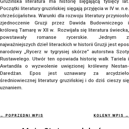
Gruzińska literatura ma historię sięgającą tysięcy lat.
Początki literatury gruzińskiej sięgają przyjęcia w IV w. n.e.
chrześcijaństwa. Warunki dla rozwoju literatury przyniosło
z
jednoczenie Gruzji przez Dawida Budowniczego i
królową Tamarę w
XII w. R
ozwijała się literatura świecka
powstawały romanse rycerskie.
Jednym z
najważniejszych dzieł literackich w historii Gruzji jest epos
narodowy „Rycerz w tygrysiej skórze” autorstwa Szoty
Rustawelego. Utwór ten opowiada historię walk Tariela i
Awtandila o wyzwolenie uwięzionej królewny Nestan-
Daredżan. Epos jest uznawany za arcydzieło
średniowiecznej literatury gruzińskiej i do dziś cieszy się
uznaniem.
←
POPRZEDNI WPIS
KOLENY WPIS
→